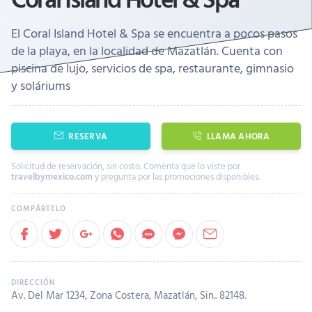
El Coral Island Hotel & Spa se encuentra a pocos pasos
de la playa, en la localidad de Mazatlán. Cuenta con
piscina de lujo, servicios de spa, restaurante, gimnasio
y soláriums
RESERVA
LLAMA AHORA
Solicitud de reservación, sin costo. Comenta que lo viste por
travelbymexico.com
y pregunta por las promociones disponibles.
Av. Del Mar 1234, Zona Costera, Mazatlán, Sin.. 82148.