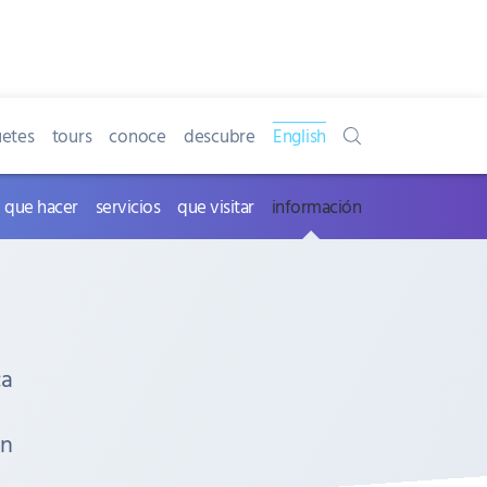
etes
tours
conoce
descubre
English
que hacer
servicios
que visitar
información
ca
an