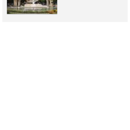
CULTURAL
La Diana Cazadora
CULTURAL
Ixtapancihuatl Diosa de las
Aguas Termales
ATRACTIVO
Parroquia de la Asunción de
María