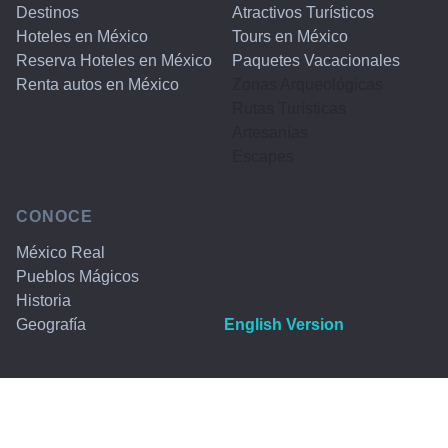
Destinos
Atractivos Turísticos
Hoteles en México
Tours en México
Reserva Hoteles en México
Paquetes Vacacionales
Renta autos en México
Zonas Arqueológicas
Rutas Turísticas
Artesanías
Escapes
CONOCE
México Real
Pueblos Mágicos
Historia
Geografía
English Version
Copyrigth © 1999-2026. Travel
Publicidad
By México, SA CV. Derechos