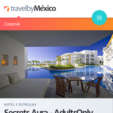
Cozumel
HOTEL
5
ESTRELLAS
Secrets Aura - AdultsOnly