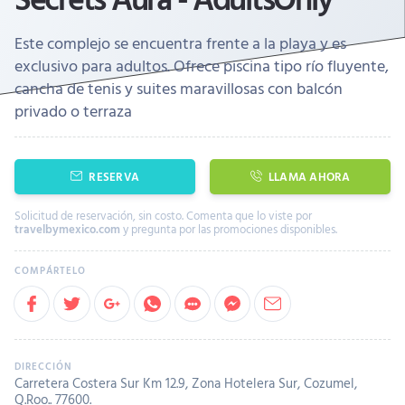
Este complejo se encuentra frente a la playa y es
exclusivo para adultos. Ofrece piscina tipo río fluyente,
cancha de tenis y suites maravillosas con balcón
privado o terraza
RESERVA
LLAMA AHORA
Solicitud de reservación, sin costo. Comenta que lo viste por
travelbymexico.com
y pregunta por las promociones disponibles.
Carretera Costera Sur Km 12.9, Zona Hotelera Sur, Cozumel,
Q.Roo.. 77600.