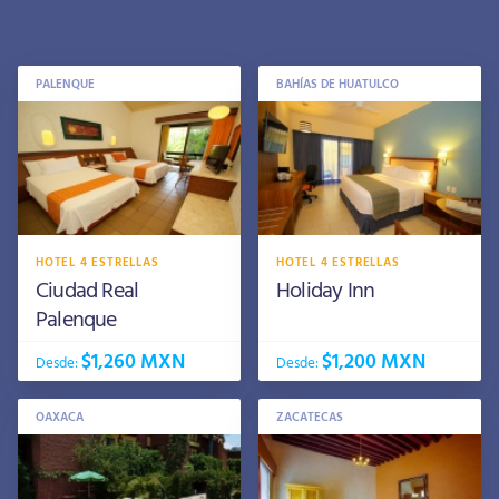
PALENQUE
BAHÍAS DE HUATULCO
HOTEL 4 ESTRELLAS
HOTEL 4 ESTRELLAS
Ciudad Real
Holiday Inn
Palenque
$1,260 MXN
$1,200 MXN
Desde:
Desde:
OAXACA
ZACATECAS