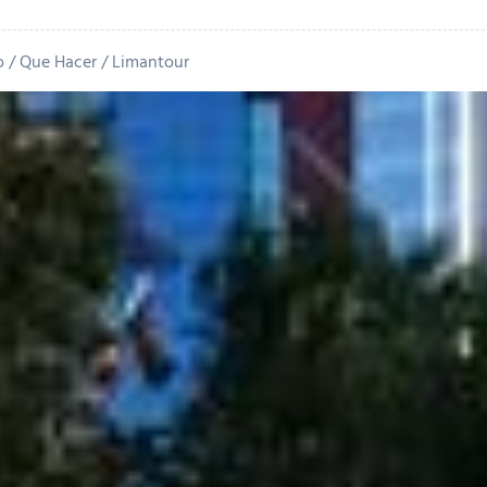
o
Que Hacer
Limantour