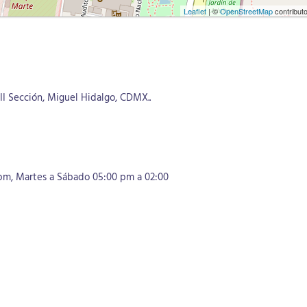
Leaflet
| ©
OpenStreetMap
contribut
s
II Sección, Miguel Hidalgo, CDMX..
 pm
,
Martes a Sábado 05:00 pm a 02:00