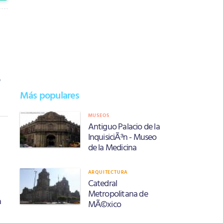
o
Más populares
MUSEOS
Antiguo Palacio de la
InquisiciÃ³n - Museo
de la Medicina
ARQUITECTURA
Catedral
Metropolitana de
a
MÃ©xico