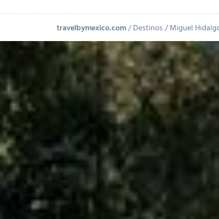
travelbymexico.com
Destinos
Miguel Hidalg