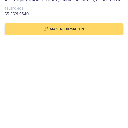
55 5521 9540
MÁS INFORMACIÓN
Más populares
MUSEOS
Antiguo Palacio de la
InquisiciÃ³n - Museo de la
Medicina
ARQUITECTURA
Catedral Metropolitana de
MÃ©xico