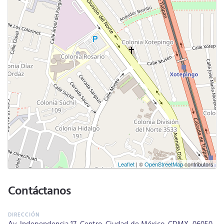
Leaflet
| ©
OpenStreetMap
contributors
Contáctanos
Av. Independencia 17, Centro, Ciudad de México, CDMX.. 06050.