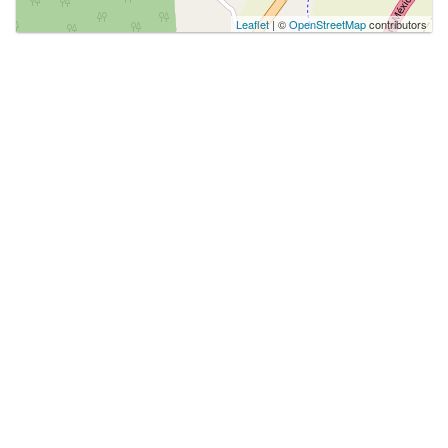
Leaflet
| ©
OpenStreetMap
contributors
Más populares
MUSEOS
Antiguo Palacio de la
InquisiciÃ³n - Museo de la
Medicina
ARQUITECTURA
Catedral Metropolitana de
MÃ©xico
ATRACTIVO