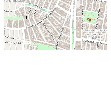
Leaflet
| ©
OpenStreetMap
contributors
Más populares