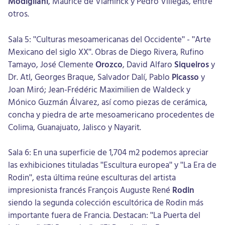
Modigliani
, Maurice de Vlaminck y Pedro Villegas, entre
otros.
Sala 5: "Culturas mesoamericanas del Occidente" - "Arte
Mexicano del siglo XX". Obras de Diego Rivera, Rufino
Tamayo, José Clemente
Orozco
, David Alfaro
Siqueiros
y
Dr. Atl, Georges Braque, Salvador Dalí, Pablo
Picasso
y
Joan Miró; Jean-Frédéric Maximilien de Waldeck y
Mónico Guzmán Álvarez, así como piezas de cerámica,
concha y piedra de arte mesoamericano procedentes de
Colima, Guanajuato, Jalisco y Nayarit.
Sala 6: En una superficie de 1,704 m2 podemos apreciar
las exhibiciones tituladas "Escultura europea" y "La Era de
Rodin", esta última reúne esculturas del artista
impresionista francés François Auguste René
Rodin
siendo la segunda colección escultórica de Rodin más
importante fuera de Francia. Destacan: "La Puerta del