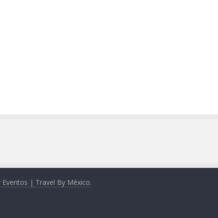
y Eventos | Travel By México
.