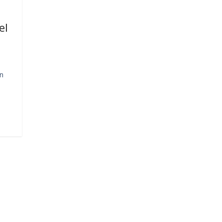
el
un