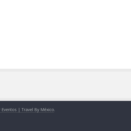
y Eventos | Travel By México
.