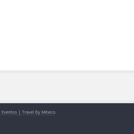
y Eventos | Travel By México
.