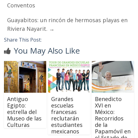
Conventos
Guayabitos: un rincón de hermosas playas en
Riviera Nayarit.
→
Share This Post:
You May Also Like
Antiguo
Grandes
Benedicto
Egipto:
escuelas
XVI en
estrella del
francesas
México:
Museo de las
reclutarán
Recorridos
Culturas
estudiantes
de la
mexicanos
Papamóvil en
el Estado de