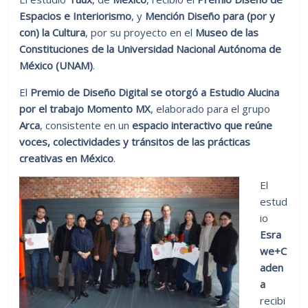
Espacios e Interiorismo
, y
Mención Diseño para (por y
con) la Cultura
, por su proyecto en el
Museo de las
Constituciones de la Universidad Nacional Autónoma de
México (UNAM)
.
El
Premio de Diseño Digital se otorgó a Estudio Alucina
por el trabajo Momento MX
, elaborado para el grupo
Arca
, consistente en un
espacio interactivo que reúne
voces, colectividades y tránsitos de las prácticas
creativas en México
.
El
estud
io
Esra
we+C
aden
a
recibi