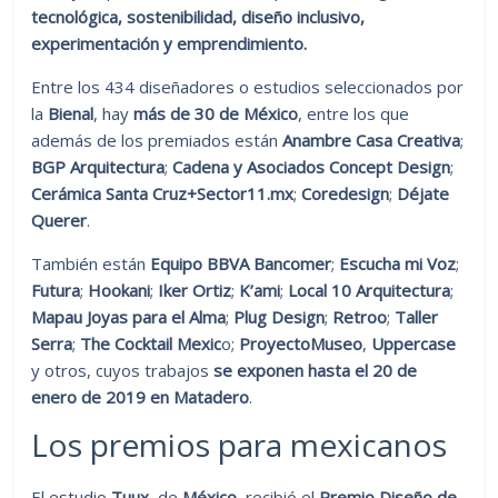
tecnológica, sostenibilidad, diseño inclusivo,
experimentación y emprendimiento.
Entre los 434 diseñadores o estudios seleccionados por
la
Bienal
, hay
más de 30 de México
, entre los que
además de los premiados están
Anambre Casa Creativa
;
BGP Arquitectura
;
Cadena y Asociados Concept Design
;
Cerámica Santa Cruz+Sector11.mx
;
Coredesign
;
Déjate
Querer
.
También están
Equipo BBVA Bancomer
;
Escucha mi Voz
;
Futura
;
Hookani
;
Iker Ortiz
;
K’ami
;
Local 10 Arquitectura
;
Mapau Joyas para el Alma
;
Plug Design
;
Retroo
;
Taller
Serra
;
The Cocktail Mexic
o;
ProyectoMuseo
,
Uppercase
y otros, cuyos trabajos
se exponen hasta el 20 de
enero de 2019 en
Matadero
.
Los premios para mexicanos
El estudio
Tuux
, de
México
, recibió el
Premio Diseño de