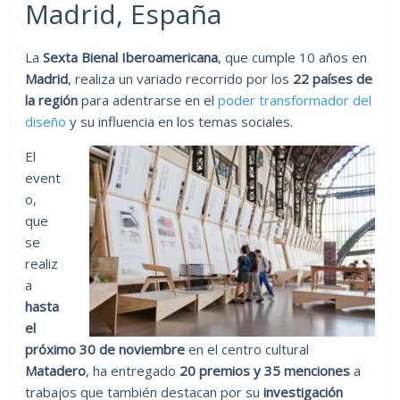
Madrid, España
La
Sexta Bienal Iberoamericana
, que cumple 10 años en
Madrid
, realiza un variado recorrido por los
22 países de
la región
para adentrarse en el
poder transformador del
diseño
y su influencia en los temas sociales.
El
event
o,
que
se
realiz
a
hasta
el
próximo 30 de noviembre
en el centro cultural
Matadero
, ha entregado
20 premios y 35 menciones
a
trabajos que también destacan por su
investigación