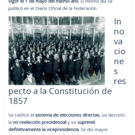
vigor el 1 de mayo del mismo año
. El mismo día se
publicó en el Diario Oficial de la Federación.
In
no
va
cio
ne
s
res
pecto a la Constitución de
1857
Se ratificó el
sistema de elecciones directas
, se decretó
la
no reelección presidencial
y se
suprimió
definitivamente la vicepresidencia
. Se dio mayor