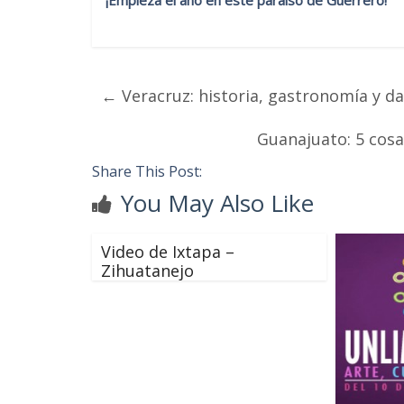
¡Empieza el año en este paraíso de Guerrero!
←
Veracruz: historia, gastronomía y d
Guanajuato: 5 cosa
Share This Post:
You May Also Like
Video de Ixtapa –
Zihuatanejo