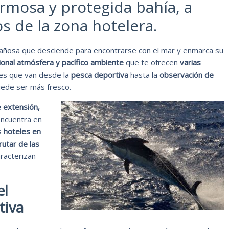
mosa y protegida bahía, a
s de la zona hotelera.
añosa que desciende para encontrarse con el mar y enmarca su
cional atmósfera y pacífico ambiente
que te ofrecen
varias
des que van desde la
pesca deportiva
hasta la
observación de
ede ser más fresco.
e extensión,
ncuentra en
s
hoteles en
rutar de las
aracterizan
el
tiva