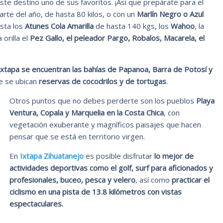
ste destino uno de sus favoritos. ¡Así que prepárate para el
rte del año, de hasta 80 kilos, o con un
Marlín Negro o Azul
osta los
Atunes Cola
Amarilla
de hasta 140 kgs, los
Wahoo
, la
 orilla el
Pez Gallo, el peleador Pargo, Robalos, Macarela, el
xtapa se encuentran las bahías de Papanoa, Barra de Potosí y
e se ubican
reservas de cocodrilos y de tortugas
.
Otros puntos que no debes perderte son los pueblos
Playa
Ventura, Copala y Marquelia en la Costa Chica
, con
vegetación exuberante y magníficos paisajes que hacen
pensar que se está en territorio virgen.
En
Ixtapa Zihuatanejo
es posible disfrutar
lo mejor de
actividades deportivas como el golf, surf para aficionados y
profesionales, buceo, pesca y velero
, así como
practicar el
ciclismo en una pista de 13.8 kilómetros con vistas
espectaculares.