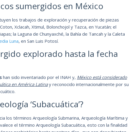
gicos sumergidos en México
tuyen los trabajos de exploración y recuperación de piezas
-Coton, Xclacah, Xtimul, Bolonchojol y Tazca, en Yucatán; el
iapas; la Laguna de Chunyaxché, la Bahía de Tancah y la Caleta
edia Luna
, en San Luis Potosí.
rgido explorado hasta la fecha
s
han sido inventariado por el INAH y,
México está considerado
uática en América Latina
y reconocido internacionalmente por su
cuático.
eología ‘Subacuática’?
cia los términos Arqueología Submarina, Arqueología Marítima y
alece el término Arqueología Subacuática, esto con la finalidad
 época prehistórica hasta nuestros días- que son descubiertos