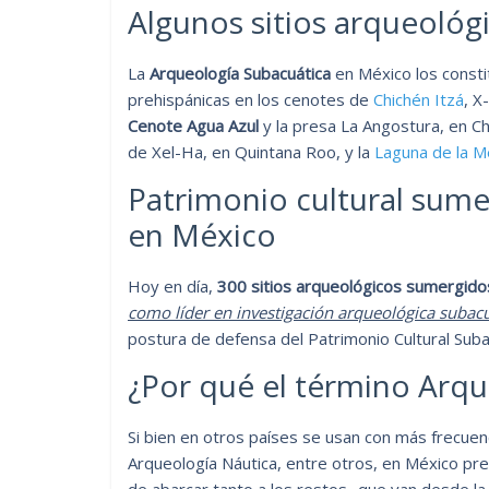
Algunos sitios arqueoló
La
Arqueología Subacuática
en México los consti
prehispánicas en los cenotes de
Chichén Itzá
, X
Cenote Agua Azul
y la presa La Angostura, en Ch
de Xel-Ha, en Quintana Roo, y la
Laguna de la M
Patrimonio cultural sume
en México
Hoy en día,
300 sitios arqueológicos sumergido
como líder en investigación arqueológica subac
postura de defensa del Patrimonio Cultural Suba
¿Por qué el término Arqu
Si bien en otros países se usan con más frecuen
Arqueología Náutica, entre otros, en México prev
de abarcar tanto a los restos -que van desde la