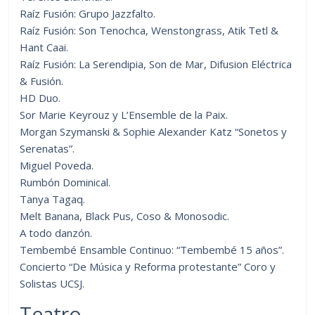
Raíz Fusión: Grupo Jazzfalto.
Raíz Fusión: Son Tenochca, Wenstongrass, Atik Tetl &
Hant Caai.
Raíz Fusión: La Serendipia, Son de Mar, Difusion Eléctrica
& Fusión.
HD Duo.
Sor Marie Keyrouz y L’Ensemble de la Paix.
Morgan Szymanski & Sophie Alexander Katz “Sonetos y
Serenatas”.
Miguel Poveda.
Rumbón Dominical.
Tanya Tagaq.
Melt Banana, Black Pus, Coso & Monosodic.
A todo danzón.
Tembembé Ensamble Continuo: “Tembembé 15 años”.
Concierto “De Música y Reforma protestante” Coro y
Solistas UCSJ.
Teatro