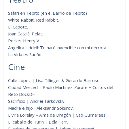
Safari en Tepito (en el Barrio de Tepito)
White Rabbit, Red Rabbit.
El Capote.
Joan Català: Pelat.
Pocket Henry V.
Angélica Liddell: Te haré invencible con mi derrota.
La Vida es Sueño.
Cine
Calle López | Lisa Tillinger & Gerardo Barroso.
Ciudad Merced | Pablo Martínez-Zárate + Cortos del
Reto DocsDF.
Sacrificio | Andrei Tarkovsky.
Madre e hijo| Aleksandr Sokurov.
Elvira Lorelay – Alma de Dragón | Cao Guimaraes.
El caballo de Turin | Béla Tarr.
El sabor de las cerezas | Abbas Kiarostami.