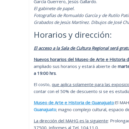
García Guerrero, Jesús Gallardo.
El gabinete de papel.
Fotografías de Romualdo García y de Rutilo Pati
Grabados de Jesús Martínez. Dibujos de José C
Horarios y dirección:
El acceso a la Sala de Cultura Regional será gr
Nuevos horarios del Museo de Arte e Historia 
ampliado sus horarios y estará abierte de
marte
a 19:00 hrs
.
El costo,
que aplica solamente para las exposic
contar con el 50% de descuento si se es estudia
Museo de Arte e Historia de Guanajuato
:El MAH
Guanajuato
; magno complejo cultural, espacio de
La dirección del MAHG es la siguiente
: Prolonga
37500. Informes al Tel. 104.11.0.