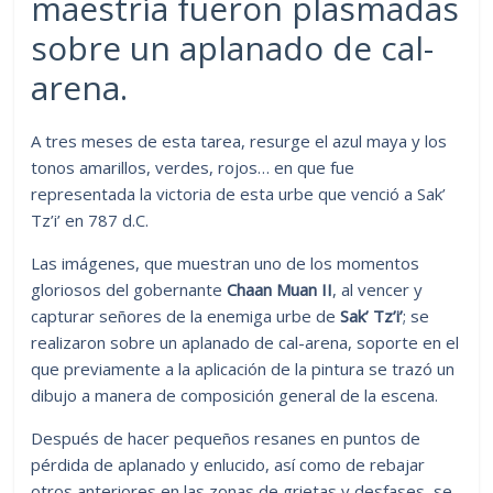
maestría fueron plasmadas
sobre un aplanado de cal-
arena.
A tres meses de esta tarea, resurge el azul maya y los
tonos amarillos, verdes, rojos… en que fue
representada la victoria de esta urbe que venció a Sak’
Tz’i’ en 787 d.C.
Las imágenes, que muestran uno de los momentos
gloriosos del gobernante
Chaan Muan II
, al vencer y
capturar señores de la enemiga urbe de
Sak’ Tz’i’
; se
realizaron sobre un aplanado de cal-arena, soporte en el
que previamente a la aplicación de la pintura se trazó un
dibujo a manera de composición general de la escena.
Después de hacer pequeños resanes en puntos de
pérdida de aplanado y enlucido, así como de rebajar
otros anteriores en las zonas de grietas y desfases, se