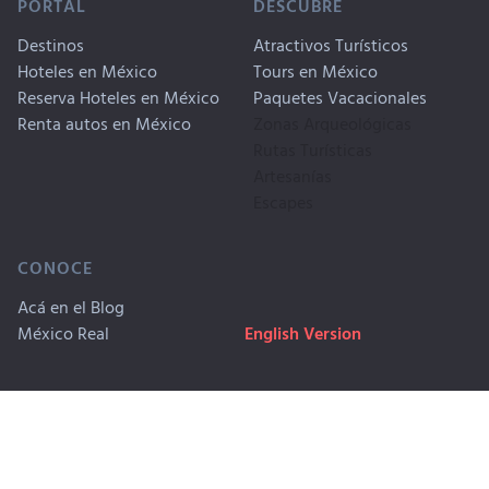
PORTAL
DESCUBRE
Destinos
Atractivos Turísticos
Hoteles en México
Tours en México
Reserva Hoteles en México
Paquetes Vacacionales
Renta autos en México
Zonas Arqueológicas
Rutas Turísticas
Artesanías
Escapes
CONOCE
Acá en el Blog
México Real
English Version
Copyrigth © 1999-2026. Travel By
Publicidad
México, SA CV. Derechos
Privacidad
Reservados