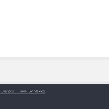
y Eventos | Travel By México
.