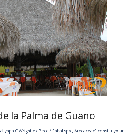
 de la Palma de Guano
 yapa C.Wright ex Becc / Sabal spp., Arecaceae) constituyo un