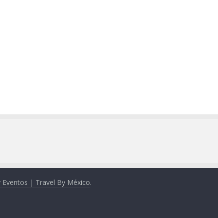
y Eventos | Travel By México
.