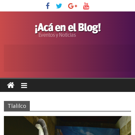
Tlalilco