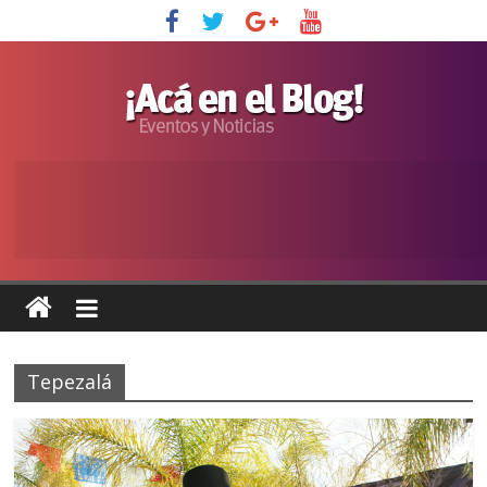
Tepezalá