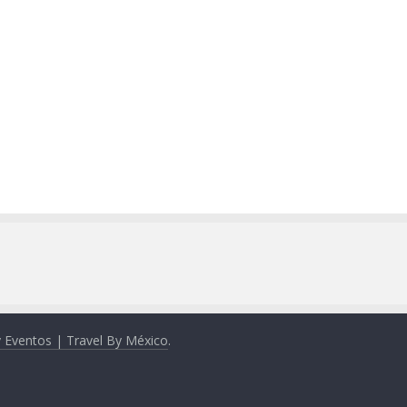
y Eventos | Travel By México
.