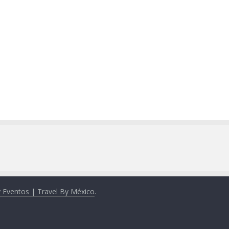
y Eventos | Travel By México
.