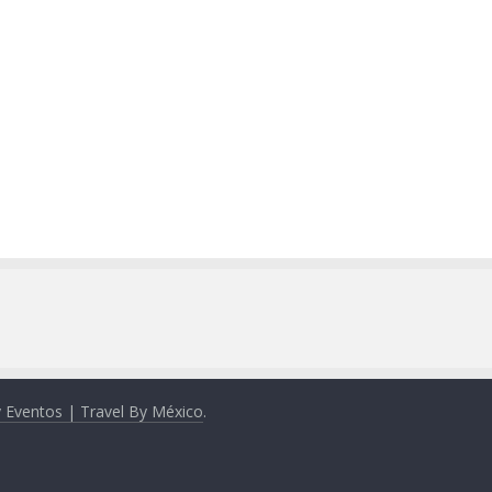
y Eventos | Travel By México
.