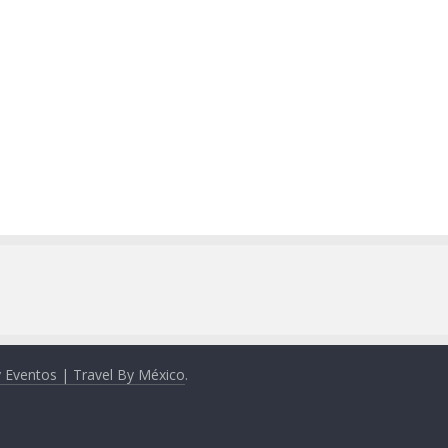
y Eventos | Travel By México
.