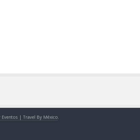
y Eventos | Travel By México
.