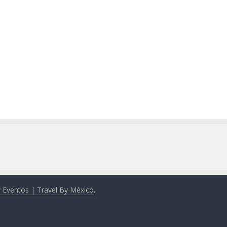
y Eventos | Travel By México
.