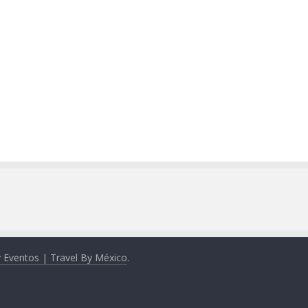
y Eventos | Travel By México
.