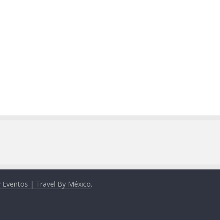
y Eventos | Travel By México
.