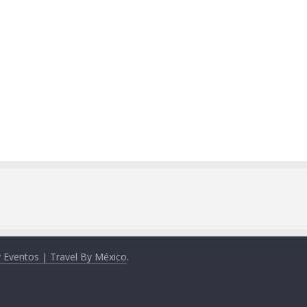
y Eventos | Travel By México
.