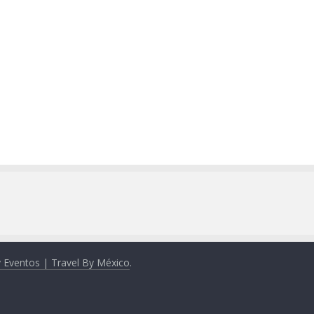
y Eventos | Travel By México
.