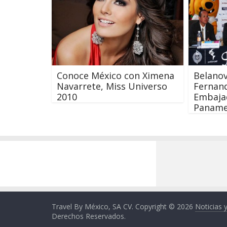
Conoce México con Ximena
Belanov
Navarrete, Miss Universo
Fernand
2010
Embaja
Paname
Travel By México, SA CV. Copyright © 2026
Noticias 
Derechos Reservados.