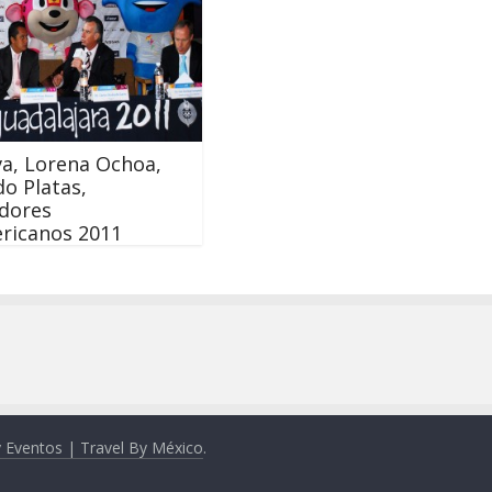
a, Lorena Ochoa,
o Platas,
dores
ricanos 2011
y Eventos | Travel By México
.