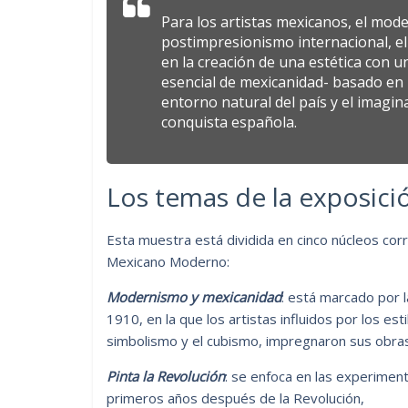
Para los artistas mexicanos, el mod
postimpresionismo internacional, e
en la creación de una estética con u
esencial de mexicanidad- basado en la
entorno natural del país y el imagina
conquista española.
Los temas de la exposici
Esta muestra está dividida en cinco núcleos co
Mexicano Moderno:
Modernismo y mexicanidad
: está marcado por 
1910, en la que los artistas influidos por los es
simbolismo y el cubismo, impregnaron sus obras 
Pinta la Revolución
: se enfoca en las experiment
primeros años después de la Revolución,