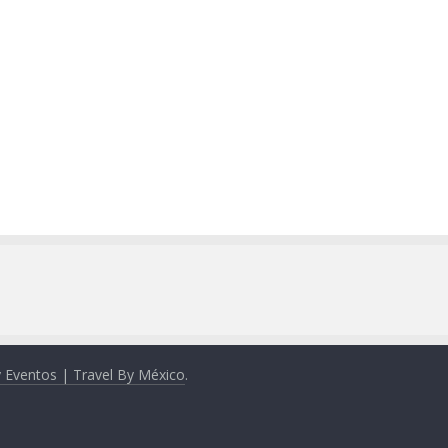
y Eventos | Travel By México
.