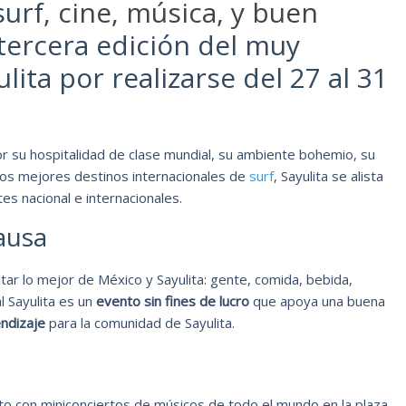
surf
, cine, música, y buen
 tercera edición del muy
lita por realizarse del 27 al 31
r su hospitalidad de clase mundial, su ambiente bohemio, su
 los mejores destinos internacionales de
surf
, Sayulita se alista
tes nacional e internacionales.
ausa
tar lo mejor de México y Sayulita: gente, comida, bebida,
al Sayulita es un
evento sin fines de lucro
que apoya una buena
endizaje
para la comunidad de Sayulita.
to con miniconciertos de músicos de todo el mundo en la plaza