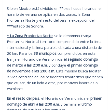
Si bien México está dividido en
**
tres husos horarios, el
horario de verano se aplica en dos zonas: la Zona
Fronteriza Norte y el resto del país, a excepción del
***
estado de Sonora.
* La Zona Fronteriza Norte
: Se le denomina Franja
Fronteriza Norte al territorio comprendido entre la línea
internacional y la línea paralela ubicada a una distancia de
20 km. Para los
33 municipios
comprendidos en esta
franja el Horario de Verano inicia
el segundo domingo
de marzo a las 2:00 a.m.
y concluye
el primer domingo
de noviembre a las 2:00 a.m
. Esta medida busca facilitar
la vida cotidiana de los residentes fronterizos que tienen
que cruzar, de un lado a otro, por motivos laborales o
escolares.
En el resto del país
, el Horario de Verano inicia el
primer
domingo de abril a las 2:00 a.m.
y termina el
último
domingo de octubre a las 2:00 a.m
.