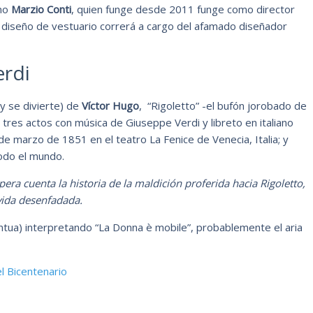
ano
Marzio Conti
, quien funge desde 2011 funge como director
l diseño de vestuario correrá a cargo del afamado diseñador
erdi
y se divierte) de
Víctor Hugo
, “Rigoletto” -el bufón jorobado de
tres actos con música de Giuseppe Verdi y libreto en italiano
e marzo de 1851 en el teatro La Fenice de Venecia, Italia; y
odo el mundo.
era cuenta la historia de la maldición proferida hacia Rigoletto,
vida desenfadada.
ua) interpretando “La Donna è mobile”, probablemente el aria