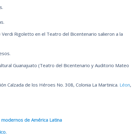
s.
s.
Verdi Rigoletto en el Teatro del Bicentenario salieron a la
esos.
ultural Guanajuato (Teatro del Bicentenario y Auditorio Mateo
ción Calzada de los Héroes No. 308, Colonia La Martinica.
Léon
,
s modernos de América Latina
ico.