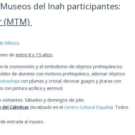
Museos del Inah participantes:
r (MTM)
de México.
venes de
entre 8 y 15 años
.
on la cosmovisión y el simbolismo de objetos prehispánicos:
 moldes de aluminio con motivos prehispánico, adornar objetos
olxauhqui
con plumas y cristal; decorar guajes y jícaras con
s con pintura acrílica y aerosol.
s visitantes. Sábados y domingos de julio.
o del Calmécac
(localizado en el
Centro Cultural España
): Todos
o de entrada al museo.