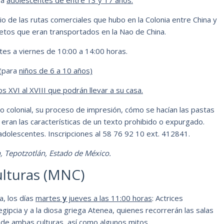
 de las rutas comerciales que hubo en la Colonia entre China y
etos que eran transportados en la Nao de China.
tes a viernes de 10:00 a 14:00 horas.
(para
niños de 6 a 10 años)
os XVI al XVIII que podrán llevar a su casa.
ro colonial, su proceso de impresión, cómo se hacían las pastas
 eran las características de un texto prohibido o expurgado.
 adolescentes. Inscripciones al 58 76 92 10 ext. 412841.
n, Tepotzotlán, Estado de México.
ulturas (MNC)
a, los días
martes
y
jueves a las 11:00 horas
: Actrices
ipcia y a la diosa griega Atenea, quienes recorrerán las salas
ia de ambas culturas, así como algunos mitos.