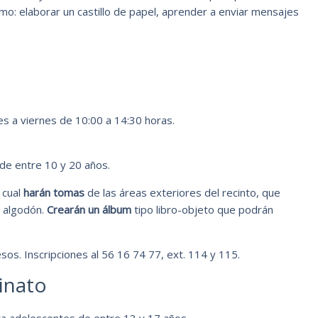
o: elaborar un castillo de papel, aprender a enviar mensajes
es a viernes de 10:00 a 14:30 horas.
de entre 10 y 20 años.
 cual
harán tomas
de las áreas exteriores del recinto, que
 algodón.
Crearán un álbum
tipo libro-objeto que podrán
sos. Inscripciones al 56 16 74 77, ext. 114 y 115.
inato
ra
adolescentes de entre 13 y 17 años.