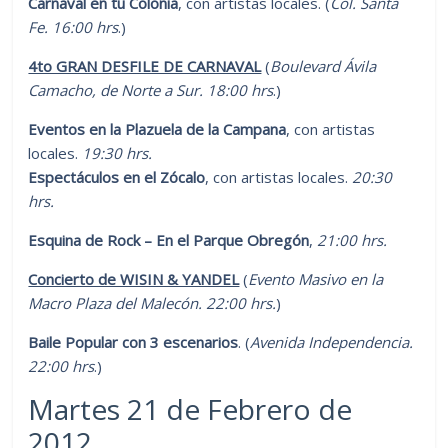
Carnaval en tu Colonia
, con artistas locales. (
Col. Santa
Fe. 16:00 hrs
.)
4to GRAN DESFILE DE CARNAVAL
(
Boulevard Ávila
Camacho, de Norte a Sur. 18:00 hrs
.)
Eventos en la Plazuela de la Campana
, con artistas
locales.
19:30 hrs.
Espectáculos en el Zócalo
, con artistas locales.
20:30
hrs.
Esquina de Rock – En el Parque Obregón
,
21:00 hrs.
Concierto de WISIN & YANDEL
(
Evento Masivo en la
Macro Plaza del Malecón. 22:00 hrs.
)
Baile Popular con 3 escenarios
. (
Avenida Independencia.
22:00 hrs
.)
Martes 21 de Febrero de
2012