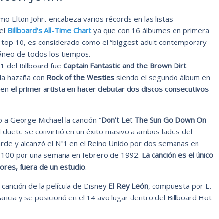
o Elton John, encabeza varios récords en las listas
 el
Billboard’s All-Time Chart
ya que con 16 álbumes en primera
l top 10, es considerado como el “biggest adult contemporary
ráneo de todos los tiempos.
1 del Billboard fue
Captain Fantastic and the Brown Dirt
ó la hazaña con
Rock of the Westies
siendo el segundo álbum en
 en
el primer artista en hacer debutar dos discos consecutivos
 a George Michael la canción “
Don’t Let The Sun Go Down On
l dueto se convirtió en un éxito masivo a ambos lados del
arde y alcanzó el Nº1 en el Reino Unido por dos semanas en
ot 100 por una semana en febrero de 1992.
La canción es el único
ores, fuera de un estudio
.
 canción de la película de Disney
El Rey León
, compuesta por E.
ncia y se posicionó en el 14 avo lugar dentro del Billboard Hot