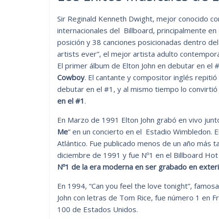
Sir Reginald Kenneth Dwight, mejor conocido com
internacionales del Billboard, principalmente en
posición y 38 canciones posicionadas dentro de
artists ever”, el mejor artista adulto contempo
El primer álbum de Elton John en debutar en el #
Cowboy
. El cantante y compositor inglés repiti
debutar en el #1, y al mismo tiempo lo convirtió
en el #1
.
En Marzo de 1991 Elton John grabó en vivo junto
Me
” en un concierto en el Estadio Wimbledon. E
Atlántico. Fue publicado menos de un año más t
diciembre de 1991 y fue Nº1 en el Billboard H
Nº1 de la era moderna en ser grabado en exteri
En 1994, “Can you feel the love tonight”, famosa
John con letras de Tom Rice, fue número 1 en Fra
100 de Estados Unidos.