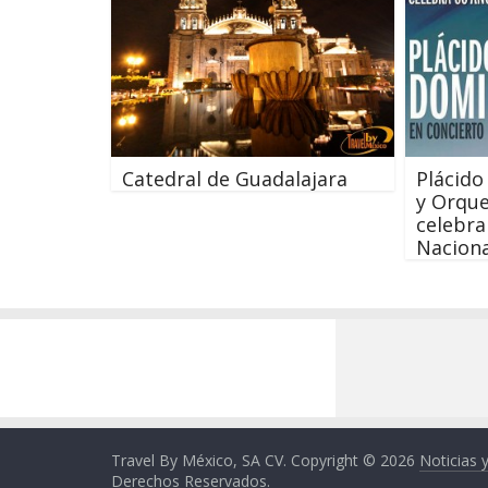
Catedral de Guadalajara
Plácido
y Orque
celebra
Naciona
Travel By México, SA CV. Copyright © 2026
Noticias 
Derechos Reservados.