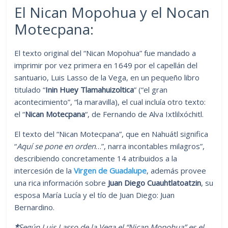
El Nican Mopohua y el Nocan
Motecpana:
El texto original del “Nican Mopohua” fue mandado a
imprimir por vez primera en 1649 por el capellán del
santuario, Luis Lasso de la Vega, en un pequeño libro
titulado “
Inin Huey Tlamahuizoltica
” (“el gran
acontecimiento”, “la maravilla), el cual incluía otro texto:
el “
Nican Motecpana
“, de Fernando de Alva Ixtlilxóchitl.
El texto del “Nican Motecpana”, que en Nahuátl significa
“
Aquí se pone en orden
…”, narra incontables milagros”,
describiendo concretamente 14 atribuidos a la
intercesión de la
Virgen de Guadalupe
, además provee
una rica información sobre
Juan Diego Cuauhtlatoatzin
, su
esposa María Lucía y el tío de Juan Diego: Juan
Bernardino.
*
Según Luis Lasso de la Vega el “Nican Mopohua” es el