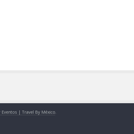
y Eventos | Travel By México
.