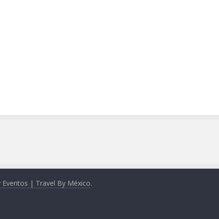
y Eventos | Travel By México
.