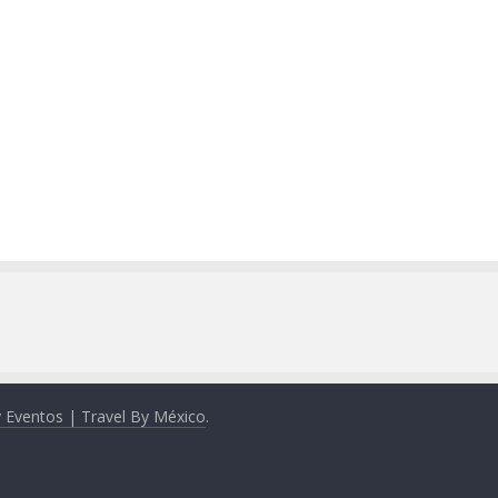
y Eventos | Travel By México
.