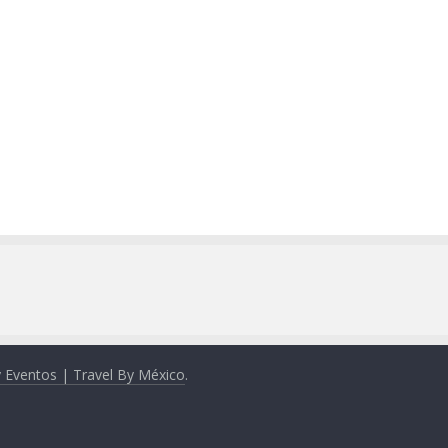
y Eventos | Travel By México
.